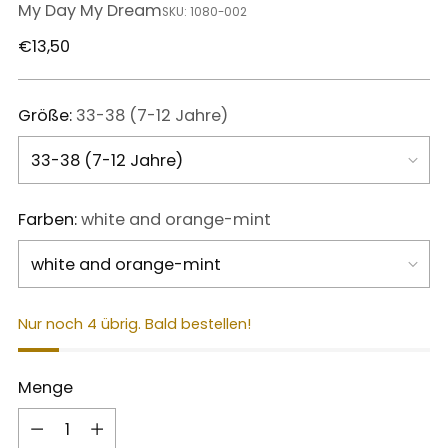
My Day My Dream
SKU: 1080-002
Regulärer
€13,50
Preis
Größe:
33-38 (7-12 Jahre)
Farben:
white and orange-mint
Nur noch 4 übrig. Bald bestellen!
Menge
Menge