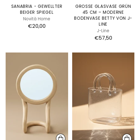
SANABRIA - GEWELLTER
GROSSE GLASVASE GRÜN 4
BEIGER SPIEGEL
5 CM – MODERNE B
ODENVASE BETTY VON J-L
Novità Home
INE
€20,00
J-Line
€57,50