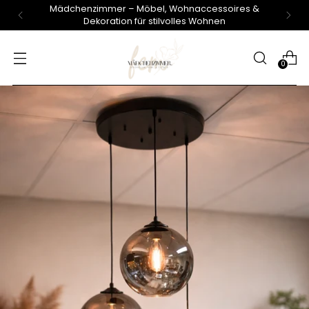
Mädchenzimmer – Möbel, Wohnaccessoires &
Dekoration für stilvolles Wohnen
0