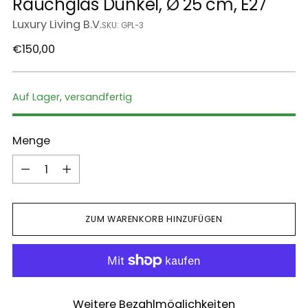
Rauchglas Dunkel, Ø 25 cm, E27
Luxury Living B.V.
SKU: GPL-3
Regulärer
€150,00
Preis
Auf Lager, versandfertig
Menge
Menge
ZUM WARENKORB HINZUFÜGEN
Weitere Bezahlmöglichkeiten