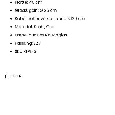
Platte: 40 cm
Glaskugeln: Ø 25 cm
Kabel höhenverstellbar bis 120 cm
Material: Stahl, Glas
Farbe: dunkles Rauchglas
Fassung: E27
SKU: GPL-3
TEILEN
Produkt
in
den
Warenkorb
legen