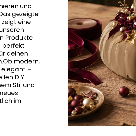
inieren und
Das gezeigte
 zeigt eine
 unseren
en Produkte
s perfekt
ür deinen
n.Ob modern,
r elegant –
llen DIY
em Stil und
 neues
tlich im