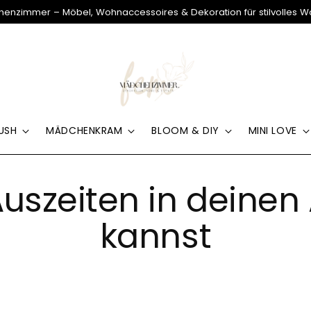
enzimmer – Möbel, Wohnaccessoires & Dekoration für stilvolles 
USH
MÄDCHENKRAM
BLOOM & DIY
MINI LOVE
uszeiten in deinen 
kannst