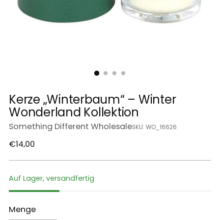
Kerze „Winterbaum“ – Winter
Wonderland Kollektion
Something Different Wholesale
SKU: WO_16626
Regulärer
€14,00
Preis
Auf Lager, versandfertig
Menge