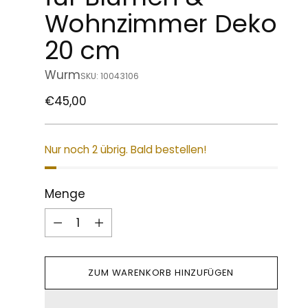
Wohnzimmer Deko
20 cm
Wurm
SKU: 10043106
Regulärer
€45,00
Preis
Nur noch 2 übrig. Bald bestellen!
Menge
Menge
ZUM WARENKORB HINZUFÜGEN