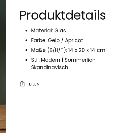
Produktdetails
Material: Glas
Farbe: Gelb / Apricot
Maße (B/H/T): 14 x 20 x 14 cm
Stil: Modern | Sommerlich |
Skandinavisch
TEILEN
Produkt
in
den
Warenkorb
legen