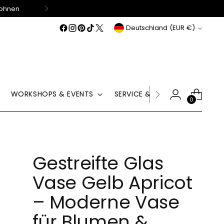
Wohnen
Währung
Deutschland (EUR €)
WORKSHOPS & EVENTS
SERVICE & HILFE
GUTSCHE
0
Gestreifte Glas
Vase Gelb Apricot
– Moderne Vase
für Blumen &