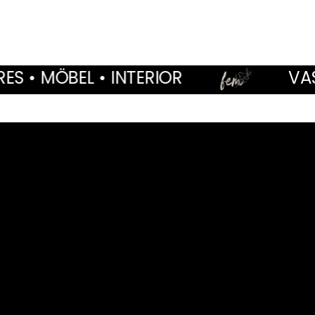
RIOR
VASEN • WOHNACCESS