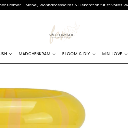
enzimmer – Möbel, Wohnaccessoires & Dekoration für stilvolles 
USH
MÄDCHENKRAM
BLOOM & DIY
MINI LOVE