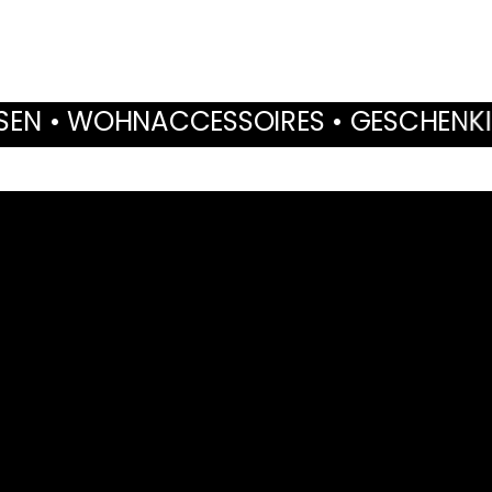
OIRES • GESCHENKIDEEN • TROCKENBLU