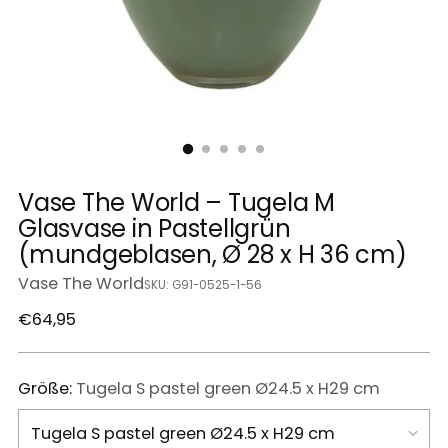
Vase The World – Tugela M
Glasvase in Pastellgrün
(mundgeblasen, Ø 28 x H 36 cm)
Vase The World
SKU: G91-0525-1-56
Regulärer
€64,95
Preis
Größe:
Tugela S pastel green Ø24.5 x H29 cm