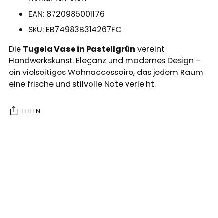
EAN: 8720985001176
SKU: EB74983B314267FC
Die
Tugela Vase in Pastellgrün
vereint
Handwerkskunst, Eleganz und modernes Design –
ein vielseitiges Wohnaccessoire, das jedem Raum
eine frische und stilvolle Note verleiht.
TEILEN
Produkt
in
den
Warenkorb
legen