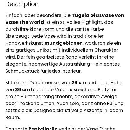
Description
Einfach, aber besonders: Die
Tugela Glasvase von
Vase The World
ist ein stilvolles Highlight, das
durch ihre klare Form und die sanfte Farbe
überzeugt. Jede Vase wird in traditioneller
Handwerkskunst
mundgeblasen
, wodurch sie ein
einzigartiges Unikat mit individuellem Charakter
wird. Der fein gearbeitete Rand verleiht ihr eine
elegante, hochwertige Ausstrahlung – ein echtes
Schmuckstück für jedes Interieur.
Mit einem Durchmesser von
28 cm
und einer Höhe
von
36 cm
bietet die Vase ausreichend Platz für
große Blumenarrangements, dekorative Zweige
oder Trockenblumen. Auch solo, ganz ohne Füllung,
setzt sie als Designobjekt stilvolle Akzente in jedem
Raum.
Das zarte
Pastellgrün
verleiht der Vase Frische