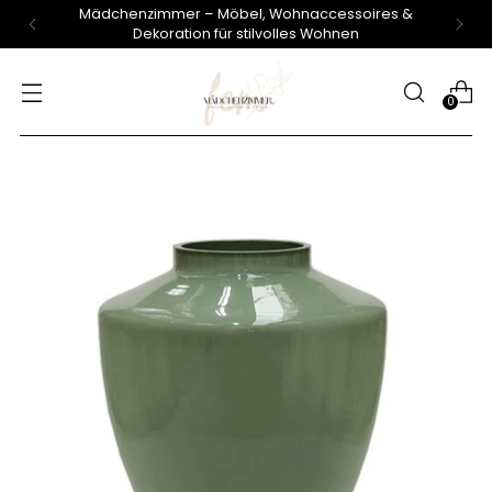
Mädchenzimmer – Möbel, Wohnaccessoires &
Dekoration für stilvolles Wohnen
0