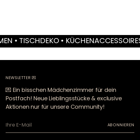
legen
 TISCHDEKO • KÜCHENACCESSOIRES • M
NEWSLETTER 💌
💌 Ein bisschen Mädchenzimmer für dein
Postfach! Neue Lieblingsstücke & exclusive
Aktionen nur für unsere Community!
Ihre
ABONNIEREN
E-
Mail