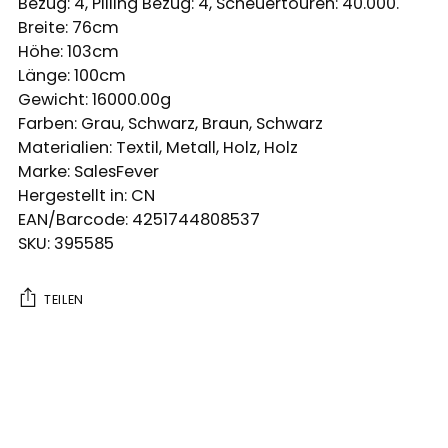
Bezug: 4, Pilling Bezug: 4, Scheuertouren: 40.000.
Breite: 76cm
Höhe: 103cm
Länge: 100cm
Gewicht: 16000.00g
Farben: Grau, Schwarz, Braun, Schwarz
Materialien: Textil, Metall, Holz, Holz
Marke: SalesFever
Hergestellt in: CN
EAN/Barcode: 4251744808537
SKU: 395585
TEILEN
Produkt
in
den
Warenkorb