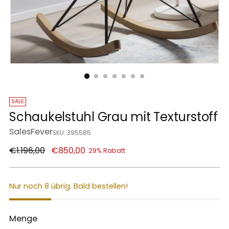
SALE
Schaukelstuhl Grau mit Texturstoff
SalesFever
SKU: 395585
Regulärer
€1.196,00
€850,00
29% Rabatt
Preis
Nur noch 8 übrig. Bald bestellen!
Menge