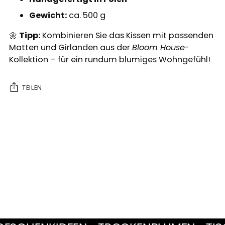
Gewicht:
ca. 500 g
🌼
Tipp:
Kombinieren Sie das Kissen mit passenden
Matten und Girlanden aus der
Bloom House
-
Kollektion – für ein rundum blumiges Wohngefühl!
TEILEN
Produkt
in
den
Warenkorb
legen