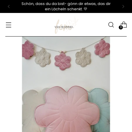
Mädchenzimmer – Möbel, Wohnaccessoires &
Dekoration für stilvolles Wohnen
0