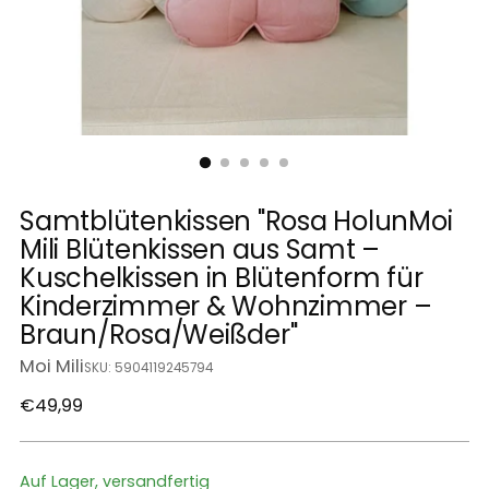
Samtblütenkissen "Rosa HolunMoi
Mili Blütenkissen aus Samt –
Kuschelkissen in Blütenform für
Kinderzimmer & Wohnzimmer –
Braun/Rosa/Weißder"
Moi Mili
SKU: 5904119245794
Regulärer
€49,99
Preis
Auf Lager, versandfertig