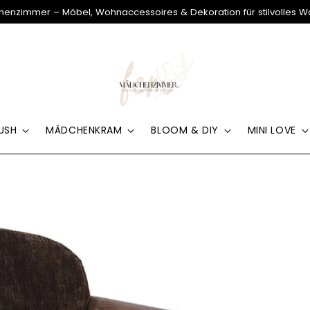
enzimmer – Möbel, Wohnaccessoires & Dekoration für stilvolles 
USH
MÄDCHENKRAM
BLOOM & DIY
MINI LOVE