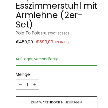
Esszimmerstuhl mit
Armlehne (2er-
Set)
Pole To Pole
SKU: 871974353303
Regulärer
€450,00
€399,00
11% Rabatt
Preis
Auf Lager, versandfertig
Menge
Menge
ZUM WARENKORB HINZUFÜGEN