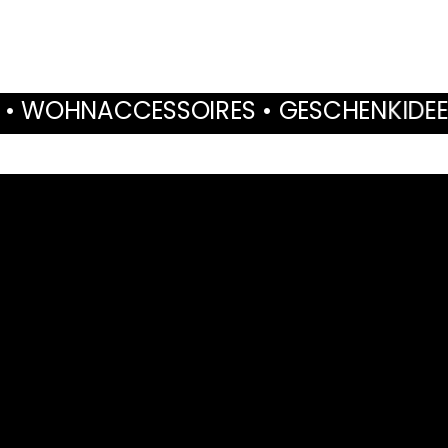
SOIRES • GESCHENKIDEEN • TROCKENB