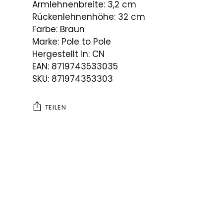
Armlehnenbreite: 3,2 cm
Rückenlehnenhöhe: 32 cm
Farbe: Braun
Marke: Pole to Pole
Hergestellt in: CN
EAN: 8719743533035
SKU: 871974353303
TEILEN
Produkt
in
den
Warenkorb
legen