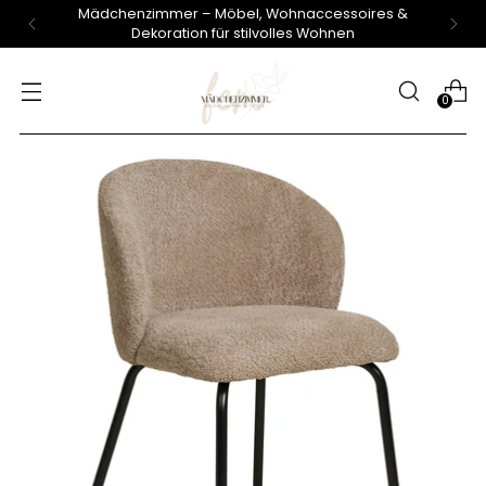
Mädchenzimmer – Möbel, Wohnaccessoires &
Dekoration für stilvolles Wohnen
0