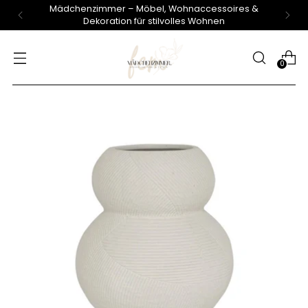
Mädchenzimmer – Möbel, Wohnaccessoires &
Dekoration für stilvolles Wohnen
0