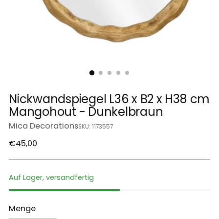
Nickwandspiegel L36 x B2 x H38 cm
Mangohout - Dunkelbraun
Mica Decorations
SKU: 1173557
Regulärer
€45,00
Preis
Auf Lager, versandfertig
Menge