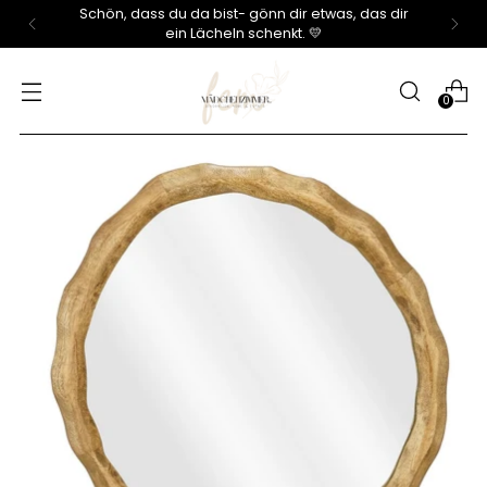
Schön, dass du da bist- gönn dir etwas, das dir
ein Lächeln schenkt. 💛
0