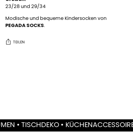
23/28 und 29/34
Modische und bequeme Kindersocken von
PEGADA SOCKS
.
TEILEN
Produkt
in
den
Warenkorb
legen
 TISCHDEKO • KÜCHENACCESSOIRES • MÖ