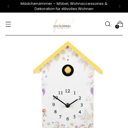
Mädchenzimmer – Möbel, Wohnaccessoires &
Dekoration für stilvolles Wohnen
0