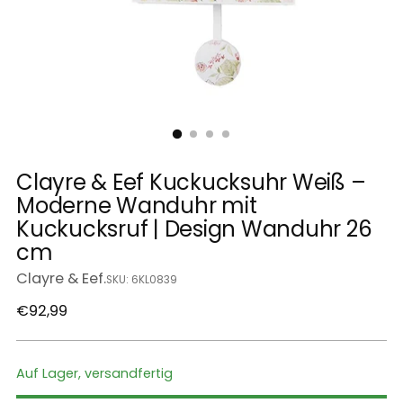
Clayre & Eef Kuckucksuhr Weiß –
Moderne Wanduhr mit
Kuckucksruf | Design Wanduhr 26
cm
Clayre & Eef.
SKU: 6KL0839
Regulärer
€92,99
Preis
Auf Lager, versandfertig