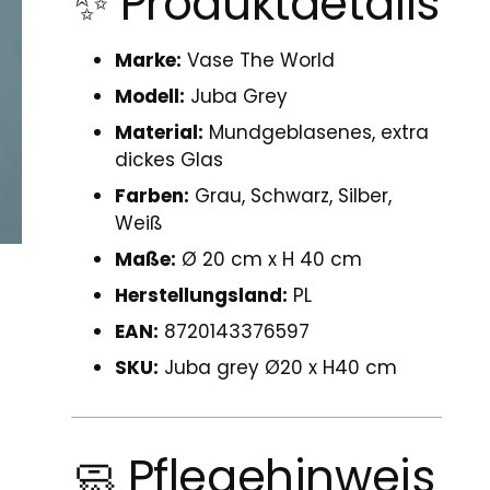
✨ Produktdetails
Marke:
Vase The World
Modell:
Juba Grey
Material:
Mundgeblasenes, extra
dickes Glas
Farben:
Grau, Schwarz, Silber,
Weiß
Maße:
Ø 20 cm x H 40 cm
Herstellungsland:
PL
EAN:
8720143376597
SKU:
Juba grey Ø20 x H40 cm
🧼 Pflegehinweis