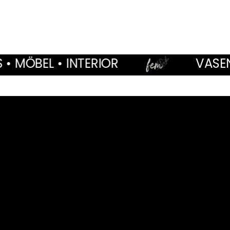
NTERIOR
VASEN • WOHNACC