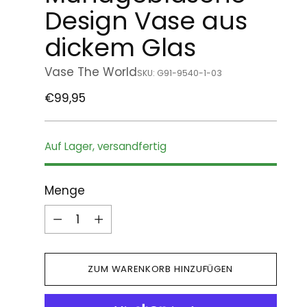
Design Vase aus
dickem Glas
Vase The World
SKU: G91-9540-1-03
Regulärer
€99,95
Preis
Auf Lager, versandfertig
Menge
Menge
ZUM WARENKORB HINZUFÜGEN