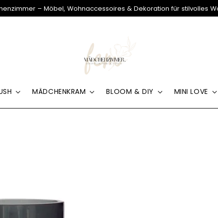
enzimmer – Möbel, Wohnaccessoires & Dekoration für stilvolles 
USH
MÄDCHENKRAM
BLOOM & DIY
MINI LOVE