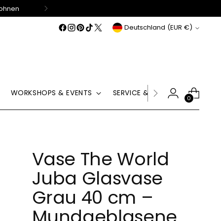
Wohnen
Währung
Deutschland (EUR €)
WORKSHOPS & EVENTS
SERVICE & HILFE
GUTSCHE
0
Vase The World
Juba Glasvase
Grau 40 cm –
Mundgeblasene