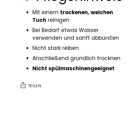
Mit einem
trockenen, weichen
Tuch
reinigen
Bei Bedarf etwas Wasser
verwenden und sanft abbürsten
Nicht stark reiben
Anschließend gründlich trocknen
Nicht spülmaschinengeeignet
TEILEN
Produkt
in
den
Warenkorb
legen