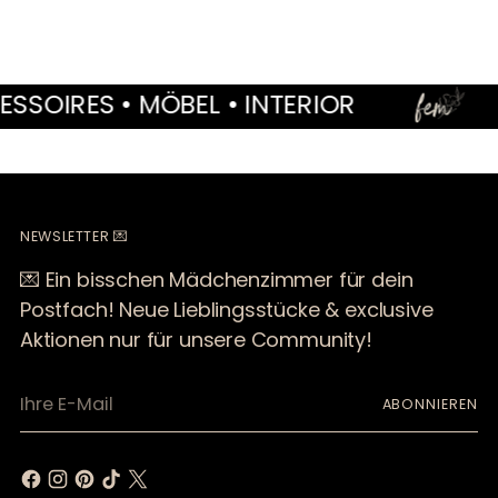
RES • MÖBEL • INTERIOR
V
NEWSLETTER 💌
💌 Ein bisschen Mädchenzimmer für dein
Postfach! Neue Lieblingsstücke & exclusive
Aktionen nur für unsere Community!
Ihre
ABONNIEREN
E-
Mail