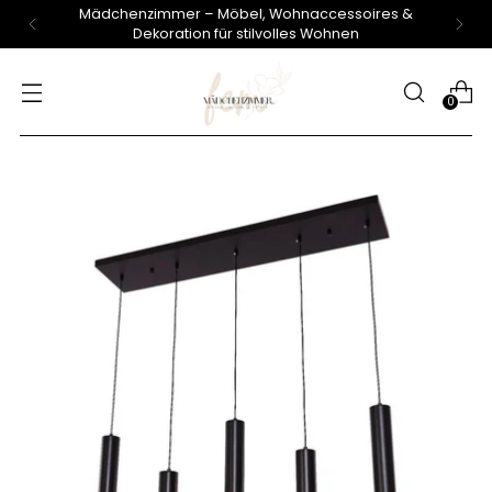
Mädchenzimmer – Möbel, Wohnaccessoires &
Dekoration für stilvolles Wohnen
0