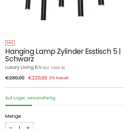
SALE
Hanging Lamp Zylinder Esstisch 5 |
Schwarz
Luxury Living B.V.
SKU: TG05-BL
Regulärer
€280,00
€220,00
21% Rabatt
Preis
Auf Lager, versandfertig
Menge
Menge