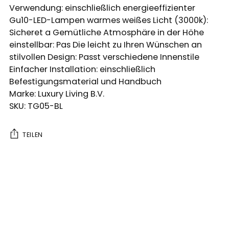
Verwendung: einschließlich energieeffizienter
Gu10-LED-Lampen warmes weißes Licht (3000k):
Sicheret a Gemütliche Atmosphäre in der Höhe
einstellbar: Pas Die leicht zu Ihren Wünschen an
stilvollen Design: Passt verschiedene Innenstile
Einfacher Installation: einschließlich
Befestigungsmaterial und Handbuch
Marke: Luxury Living B.V.
SKU: TG05-BL
TEILEN
Produkt
in
den
Warenkorb
legen