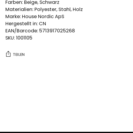
Farben: Beige, Schwarz
Materialien: Polyester, Stahl, Holz
Marke: House Nordic ApS
Hergestellt in: CN
EAN/Barcode: 5713917025268
SKU: 1001105
TEILEN
Produkt
in
den
Warenkorb
legen