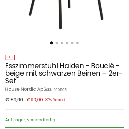
SALE
Esszimmerstuhl Halden - Bouclé -
beige mit schwarzen Beinen – 2er-
Set
House Nordic ApS
SKU: 1001105
Regulärer
€150,00
€110,00
27% Rabatt
Preis
Auf Lager, versandfertig