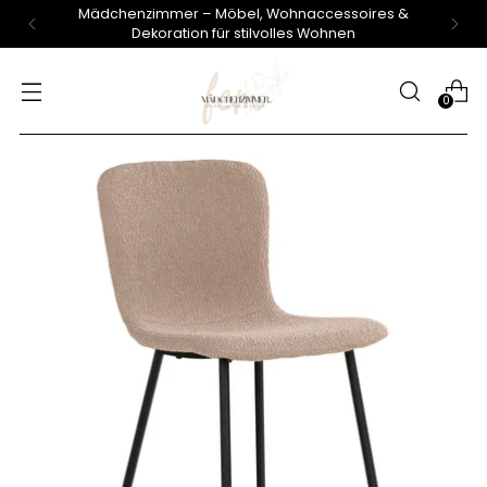
Mädchenzimmer – Möbel, Wohnaccessoires &
Dekoration für stilvolles Wohnen
0