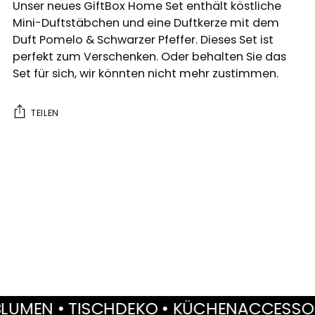
Unser neues GiftBox Home Set enthält köstliche
Mini-Duftstäbchen und eine Duftkerze mit dem
Duft Pomelo & Schwarzer Pfeffer. Dieses Set ist
perfekt zum Verschenken. Oder behalten Sie das
Set für sich, wir könnten nicht mehr zustimmen.
TEILEN
Produkt
in
den
Warenkorb
legen
EN • TISCHDEKO • KÜCHENACCESSOIRES 