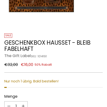
SALE
GESCHENKBOX HAUSSET - BLEIB
FABELHAFT
The Gift Label
SKU: 1014191
Regulärer
€32,00
€16,00
50% Rabatt
Preis
Nur noch 1 übrig. Bald bestellen!
Menge
Menge