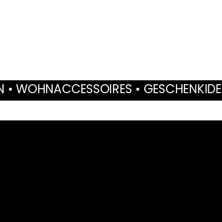
OIRES • GESCHENKIDEEN • TROCKENBLU