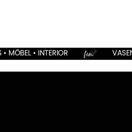
RIOR
VASEN • WOHNACCESS