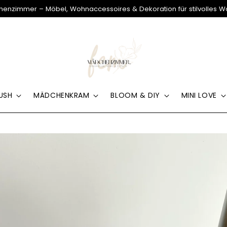
enzimmer – Möbel, Wohnaccessoires & Dekoration für stilvolles 
USH
MÄDCHENKRAM
BLOOM & DIY
MINI LOVE