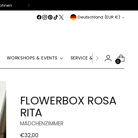
Wohnen
Währung
Deutschland (EUR €)
WORKSHOPS & EVENTS
SERVICE & HILFE
GUTSCHE
0
FLOWERBOX ROSA
RITA
MÄDCHENZIMMER
Regulärer
€32,00