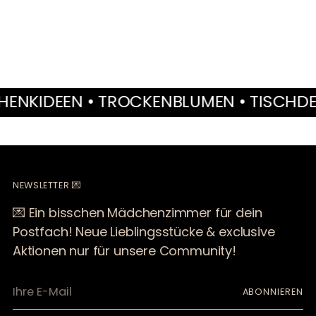
legen
IDEEN • TROCKENBLUMEN • TISCHDEKO •
NEWSLETTER 💌
💌 Ein bisschen Mädchenzimmer für dein
Postfach! Neue Lieblingsstücke & exclusive
Aktionen nur für unsere Community!
Ihre
ABONNIEREN
E-
Mail