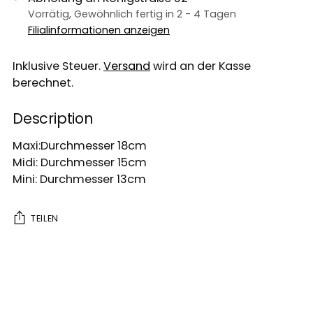
Vorrätig, Gewöhnlich fertig in 2 - 4 Tagen
Filialinformationen anzeigen
Inklusive Steuer.
Versand
wird an der Kasse
berechnet.
Description
Maxi:Durchmesser 18cm
Midi: Durchmesser 15cm
Mini: Durchmesser 13cm
TEILEN
Produkt
in
den
Warenkorb