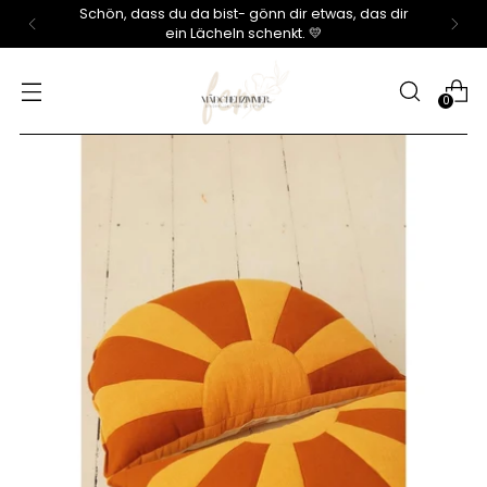
Schön, dass du da bist- gönn dir etwas, das dir
ein Lächeln schenkt. 💛
0