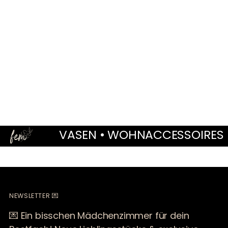
Produkt
in
den
Warenkorb
legen
VASEN • WOHNACCESSOIRES • GE
NEWSLETTER 💌
💌 Ein bisschen Mädchenzimmer für dein