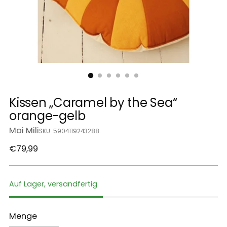
Kissen „Caramel by the Sea“
orange-gelb
Moi Mili
SKU: 5904119243288
Regulärer
€79,99
Preis
Auf Lager, versandfertig
Menge