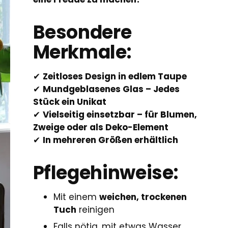
Besondere
Merkmale:
✔
Zeitloses Design in edlem Taupe
✔
Mundgeblasenes Glas – Jedes
Stück ein Unikat
✔
Vielseitig einsetzbar – für Blumen,
Zweige oder als Deko-Element
✔
In mehreren Größen erhältlich
Pflegehinweise:
Mit einem
weichen, trockenen
Tuch
reinigen
Falls nötig, mit etwas Wasser