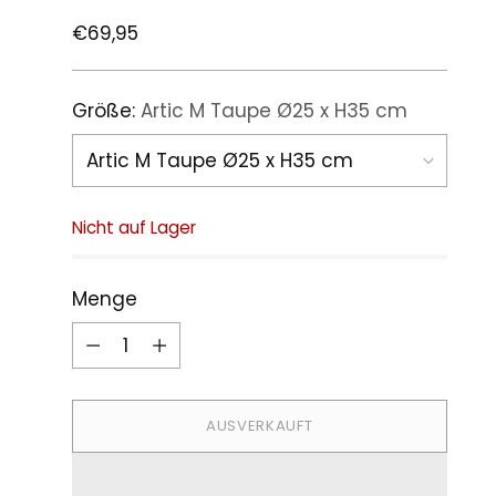
Regulärer
€69,95
Preis
Größe:
Artic M Taupe Ø25 x H35 cm
Nicht auf Lager
Menge
Menge
AUSVERKAUFT