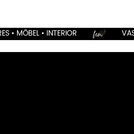
NTERIOR
VASEN • WOHNACC