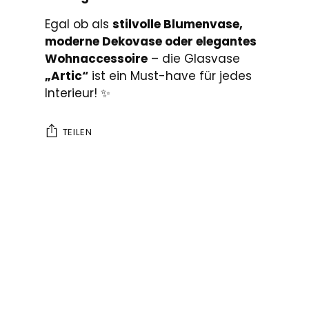
Egal ob als
stilvolle Blumenvase,
moderne Dekovase oder elegantes
Wohnaccessoire
– die Glasvase
„Artic“
ist ein Must-have für jedes
Interieur! ✨
TEILEN
Produkt
in
den
Warenkorb
legen