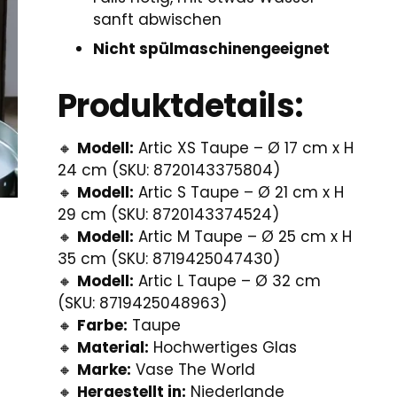
sanft abwischen
Nicht spülmaschinengeeignet
Produktdetails:
🔸
Modell:
Artic XS Taupe – Ø 17 cm x H
24 cm (SKU: 8720143375804)
🔸
Modell:
Artic S Taupe – Ø 21 cm x H
29 cm (SKU: 8720143374524)
🔸
Modell:
Artic M Taupe – Ø 25 cm x H
35 cm (SKU: 8719425047430)
🔸
Modell:
Artic L Taupe – Ø 32 cm
(SKU: 8719425048963)
🔸
Farbe:
Taupe
🔸
Material:
Hochwertiges Glas
🔸
Marke:
Vase The World
🔸
Hergestellt in:
Niederlande