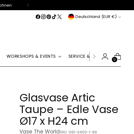
Wohnen
Währung
Deutschland (EUR €)
WORKSHOPS & EVENTS
SERVICE & HILFE
GUTSCHE
0
Glasvase Artic
Taupe – Edle Vase
Ø17 x H24 cm
Vase The World
SKU: G91-0400-1-99