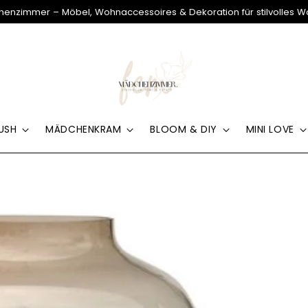
enzimmer – Möbel, Wohnaccessoires & Dekoration für stilvolles 
USH
MÄDCHENKRAM
BLOOM & DIY
MINI LOVE