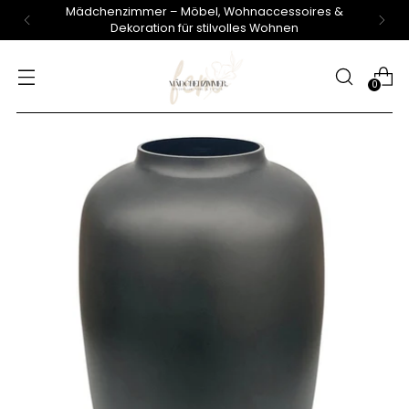
Mädchenzimmer – Möbel, Wohnaccessoires &
Dekoration für stilvolles Wohnen
0