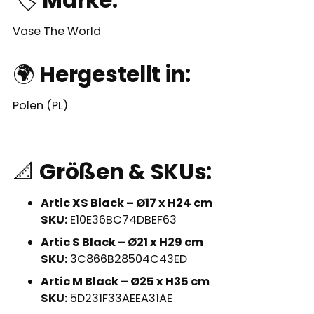
🏷️
Marke:
Vase The World
🌍
Hergestellt in:
Polen (PL)
📐
Größen & SKUs:
Artic XS Black – Ø17 x H24 cm
SKU:
E10E36BC74DBEF63
Artic S Black – Ø21 x H29 cm
SKU:
3C866B28504C43ED
Artic M Black – Ø25 x H35 cm
SKU:
5D231F33AEEA31AE