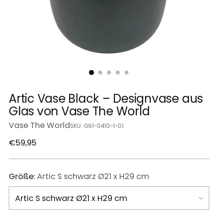
Artic Vase Black – Designvase aus
Glas von Vase The World
Vase The World
SKU: G91-0410-1-01
Regulärer
€59,95
Preis
Größe:
Artic S schwarz Ø21 x H29 cm