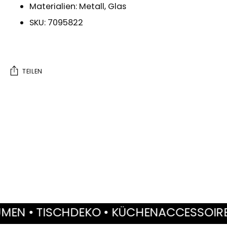
Materialien: Metall, Glas
SKU: 7095822
TEILEN
Produkt
in
den
Warenkorb
legen
 • TISCHDEKO • KÜCHENACCESSOIRES • 