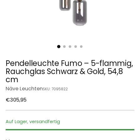
Pendelleuchte Fumo – 5-flammig,
Rauchglas Schwarz & Gold, 54,8
cm
Näve Leuchten
SKU: 7095822
Regulärer
€305,95
Preis
Auf Lager, versandfertig