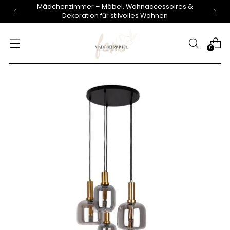
Mädchenzimmer – Möbel, Wohnaccessoires &
Dekoration für stilvolles Wohnen
0