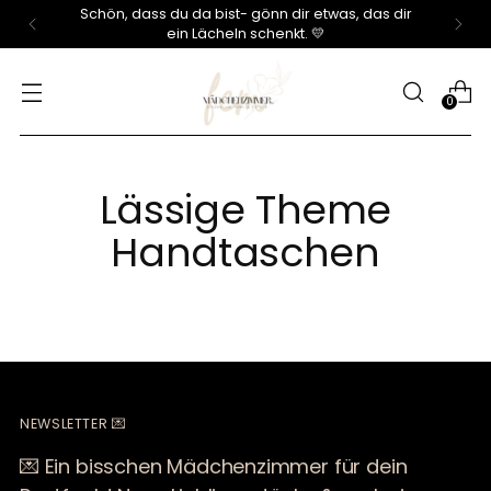
Schön, dass du da bist- gönn dir etwas, das dir
ein Lächeln schenkt. 💛
0
Lässige Theme
Handtaschen
NEWSLETTER 💌
💌 Ein bisschen Mädchenzimmer für dein