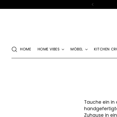
hön, dass du da bist- gönn dir etwas, das dir ein Lächeln schenkt.
HOME
HOME VIBES
MÖBEL
KITCHEN CR
Tauche ein in 
handgefertigte
Zuhause in ei