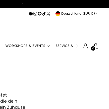
Mädchen
Währung
Deutschland (EUR €)
WORKSHOPS & EVENTS
SERVICE & HILFE
GUTSCHE
0
etet
 die dein
dein Zuhause